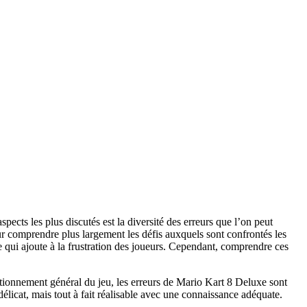
ects les plus discutés est la diversité des erreurs que l’on peut
 pour comprendre plus largement les défis auxquels sont confrontés les
qui ajoute à la frustration des joueurs. Cependant, comprendre ces
ctionnement général du jeu, les erreurs de Mario Kart 8 Deluxe sont
élicat, mais tout à fait réalisable avec une connaissance adéquate.