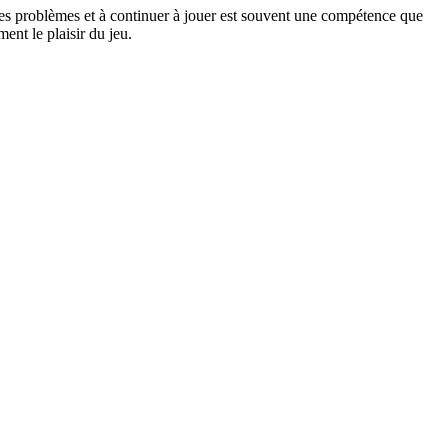
e ces problèmes et à continuer à jouer est souvent une compétence que
ent le plaisir du jeu.