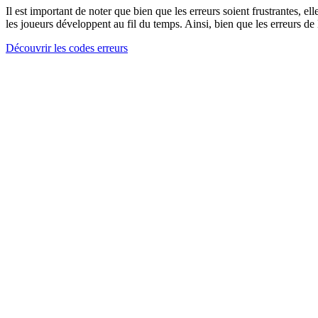
Il est important de noter que bien que les erreurs soient frustrantes, 
les joueurs développent au fil du temps. Ainsi, bien que les erreurs de 
Découvrir les codes erreurs