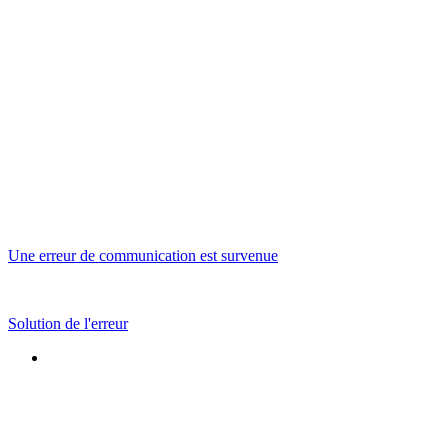
Code de l’erreur
Symptômes
Résolution de l’erreur
Une erreur de communication est survenue
Solution de l'erreur