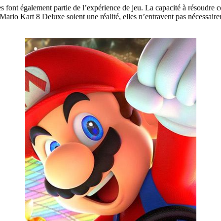
elles font également partie de l’expérience de jeu. La capacité à résoudr
Mario Kart 8 Deluxe soient une réalité, elles n’entravent pas nécessairem