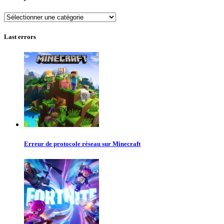
Autres
jeux
Last errors
Erreur de protocole réseau sur Minecraft