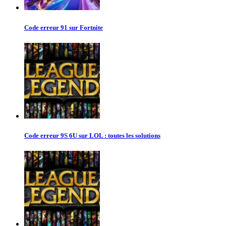
Code erreur 91 sur Fortnite
Code erreur 9S 6U sur LOL : toutes les solutions