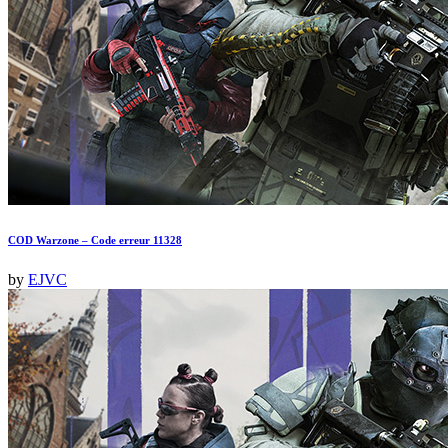
COD Warzone – Code erreur 11328
by
EJVC