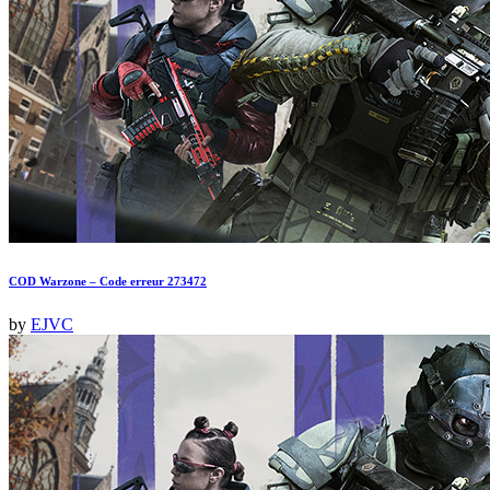
COD Warzone – Code erreur 273472
by
EJVC