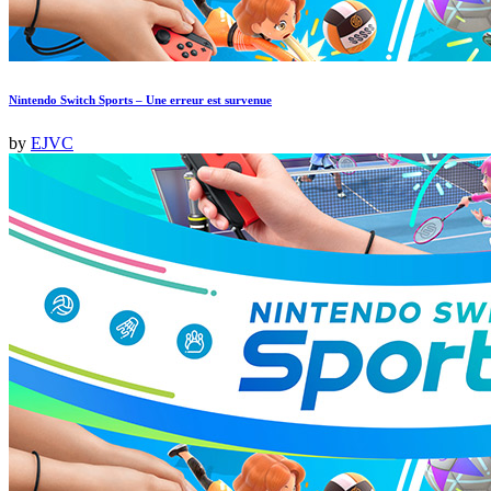
Nintendo Switch Sports – Une erreur est survenue
by
EJVC