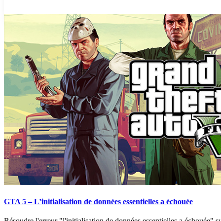
GTA 5 – L’initialisation de données essentielles a échouée
Résoudre l'erreur "l'initialisation de données essentielles a échouée" s