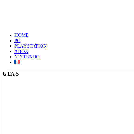
HOME
PC
PLAYSTATION
XBOX
NINTENDO
GTA 5